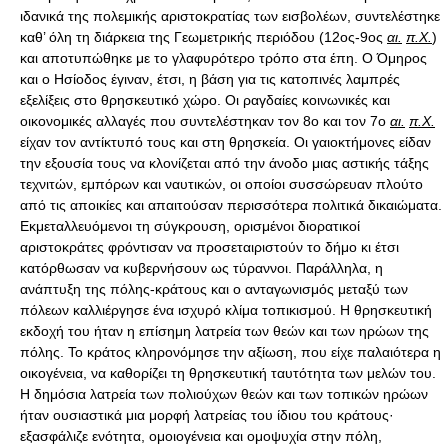
ιδανικά της πολεμικής αριστοκρατίας των εισβολέων, συντελέστηκε
καθ’ όλη τη διάρκεια της Γεωμετρικής περιόδου (12ος-9ος
αι.
π.Χ.
)
και αποτυπώθηκε με το γλαφυρότερο τρόπο στα έπη. Ο Όμηρος
και ο Ησίοδος έγιναν, έτσι, η βάση για τις κατοπινές λαμπρές
εξελίξεις στο θρησκευτικό χώρο. Οι ραγδαίες κοινωνικές και
οικονομικές αλλαγές που συντελέστηκαν τον 8ο και τον 7ο
αι.
π.Χ.
είχαν τον αντίκτυπό τους και στη θρησκεία. Οι γαιοκτήμονες είδαν
την εξουσία τους να κλονίζεται από την άνοδο μιας αστικής τάξης
τεχνιτών, εμπόρων και ναυτικών, οι οποίοι συσσώρευαν πλούτο
από τις αποικίες και απαιτούσαν περισσότερα πολιτικά δικαιώματα.
Εκμεταλλευόμενοι τη σύγκρουση, ορισμένοι διορατικοί
αριστοκράτες φρόντισαν να προσεταιριστούν το δήμο κι έτσι
κατόρθωσαν να κυβερνήσουν ως τύραννοι. Παράλληλα, η
ανάπτυξη της πόλης-κράτους και ο ανταγωνισμός μεταξύ των
πόλεων καλλιέργησε ένα ισχυρό κλίμα τοπικισμού. Η θρησκευτική
εκδοχή του ήταν η επίσημη λατρεία των θεών και των ηρώων της
πόλης. Το κράτος κληρονόμησε την αξίωση, που είχε παλαιότερα η
οικογένεια, να καθορίζει τη θρησκευτική ταυτότητα των μελών του.
Η δημόσια λατρεία των πολιούχων θεών και των τοπικών ηρώων
ήταν ουσιαστικά μια μορφή λατρείας του ίδιου του κράτους·
εξασφάλιζε ενότητα, ομοιογένεια και ομοψυχία στην πόλη,