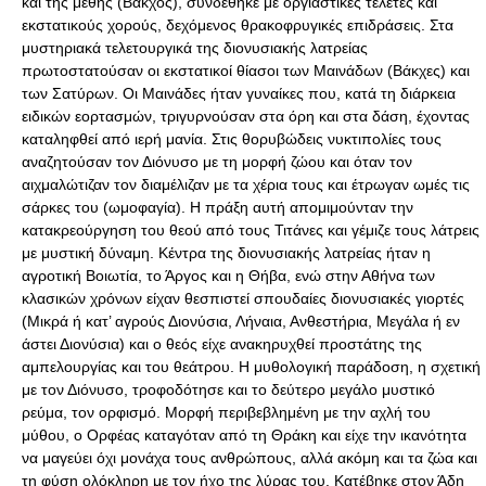
και της μέθης (Βάκχος), συνδέθηκε με οργιαστικές τελετές και
εκστατικούς χορούς, δεχόμενος θρακοφρυγικές επιδράσεις. Στα
μυστηριακά τελετουργικά της διονυσιακής λατρείας
πρωτοστατούσαν οι εκστατικοί θίασοι των Μαινάδων (Βάκχες) και
των Σατύρων. Οι Μαινάδες ήταν γυναίκες που, κατά τη διάρκεια
ειδικών εορτασμών, τριγυρνούσαν στα όρη και στα δάση, έχοντας
καταληφθεί από ιερή μανία. Στις θορυβώδεις νυκτιπολίες τους
αναζητούσαν τον Διόνυσο με τη μορφή ζώου και όταν τον
αιχμαλώτιζαν τον διαμέλιζαν με τα χέρια τους και έτρωγαν ωμές τις
σάρκες του (ωμοφαγία). Η πράξη αυτή απομιμούνταν την
κατακρεούργηση του θεού από τους Τιτάνες και γέμιζε τους λάτρεις
με μυστική δύναμη. Κέντρα της διονυσιακής λατρείας ήταν η
αγροτική Βοιωτία, το Άργος και η Θήβα, ενώ στην Αθήνα των
κλασικών χρόνων είχαν θεσπιστεί σπουδαίες διονυσιακές γιορτές
(Μικρά ή κατ’ αγρούς Διονύσια, Λήναια, Ανθεστήρια, Μεγάλα ή εν
άστει Διονύσια) και ο θεός είχε ανακηρυχθεί προστάτης της
αμπελουργίας και του θεάτρου. Η μυθολογική παράδοση, η σχετική
με τον Διόνυσο, τροφοδότησε και το δεύτερο μεγάλο μυστικό
ρεύμα, τον ορφισμό. Μορφή περιβεβλημένη με την αχλή του
μύθου, ο Ορφέας καταγόταν από τη Θράκη και είχε την ικανότητα
να μαγεύει όχι μονάχα τους ανθρώπους, αλλά ακόμη και τα ζώα και
τη φύση ολόκληρη με τον ήχο της λύρας του. Κατέβηκε στον Άδη