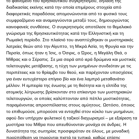
το φαινόμενο του θρησκευτικού συγκρητισμού, δηλαδή της
διαδικασίας εκείνης κατά την οποία επιμέρους στοιχεία από
διαφορετικές παραδόσεις απομονώνονται από το φυσικό τους
συμφραζόμενο και αναμειγνύονται μεταξύ τους, δημιουργώντας
καινοφανείς συνθέσεις. Ο συγκρητισμός αποτέλεσε το θεμελιακό
γνώρισμα της θρησκευτικότητας κατά την Ελληνιστική και τη
Ρωμαϊκή περίοδο. Στο πλαίσιό του αναπτύχθηκαν οι μυστηριακές
λατρείες θεών από την Αίγυπτο, τη Μικρά Ασία, τη Φρυγία και την
Περσία, όπως ήταν η Ίσις, ο Όσιρις, ο Ώρος, η Μεγάλη Θεά, ο
Μίθρας και ο Σέραπις. Σε μια σειρά από ιερά δρώμενα και μυστικές
τελετουργίες μετάβασης, η τύχη των μυημένων συνδεόταν με τις
περιπέτειες και το θρίαμβο του θεού, και παρέχονταν υποσχέσεις
για έναν ευτυχέστερο επίγειο βίο και ένα λαμπρό μεταθανάτιο
μέλλον. Η εμπειρία της ένωσης με τη θεότητα και η ελπίδα της
ατομικής λύτρωσης βρίσκονταν στο επίκεντρο των μυστηριακών
τελετουργιών, οι οποίες καλύπτονταν από πέπλο μυστικότητας,
παραμένοντας απροσπέλαστες στους αμύητους. Ωστόσο, όποιος
το επιθυμούσε, μπορούσε να ενταχθεί στον κύκλο των μυημένων,
αφού δεν υπήρχαν φυλετικοί ή ταξικοί διαχωρισμοί – με εξαίρεση τα
μυστήρια του Μίθρα που απευθύνονταν μονάχα σε άνδρες. Η
δυνατότητα της σωτηρίας προσφερόταν σε όλους, με μοναδική
προϋπόθεση να τηρούνται πιστά τα τυπικά, καθώς επίσης