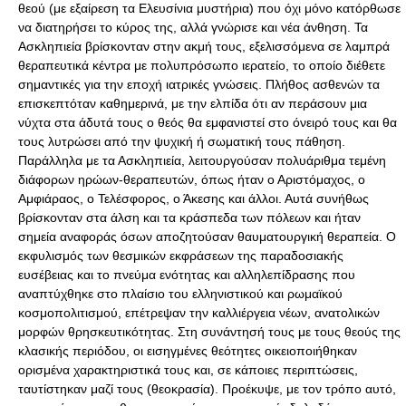
θεού (με εξαίρεση τα Ελευσίνια μυστήρια) που όχι μόνο κατόρθωσε
να διατηρήσει το κύρος της, αλλά γνώρισε και νέα άνθηση. Τα
Ασκληπιεία βρίσκονταν στην ακμή τους, εξελισσόμενα σε λαμπρά
θεραπευτικά κέντρα με πολυπρόσωπο ιερατείο, το οποίο διέθετε
σημαντικές για την εποχή ιατρικές γνώσεις. Πλήθος ασθενών τα
επισκεπτόταν καθημερινά, με την ελπίδα ότι αν περάσουν μια
νύχτα στα άδυτά τους ο θεός θα εμφανιστεί στο όνειρό τους και θα
τους λυτρώσει από την ψυχική ή σωματική τους πάθηση.
Παράλληλα με τα Ασκληπιεία, λειτουργούσαν πολυάριθμα τεμένη
διάφορων ηρώων-θεραπευτών, όπως ήταν ο Αριστόμαχος, ο
Αμφιάραος, ο Τελέσφορος, ο Άκεσης και άλλοι. Αυτά συνήθως
βρίσκονταν στα άλση και τα κράσπεδα των πόλεων και ήταν
σημεία αναφοράς όσων αποζητούσαν θαυματουργική θεραπεία. Ο
εκφυλισμός των θεσμικών εκφράσεων της παραδοσιακής
ευσέβειας και το πνεύμα ενότητας και αλληλεπίδρασης που
αναπτύχθηκε στο πλαίσιο του ελληνιστικού και ρωμαϊκού
κοσμοπολιτισμού, επέτρεψαν την καλλιέργεια νέων, ανατολικών
μορφών θρησκευτικότητας. Στη συνάντησή τους με τους θεούς της
κλασικής περιόδου, οι εισηγμένες θεότητες οικειοποιήθηκαν
ορισμένα χαρακτηριστικά τους και, σε κάποιες περιπτώσεις,
ταυτίστηκαν μαζί τους (θεοκρασία). Προέκυψε, με τον τρόπο αυτό,