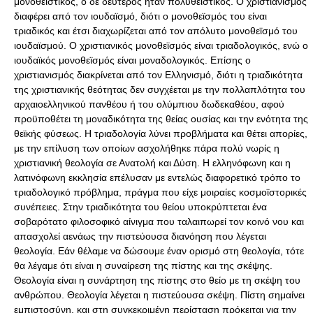
μονοθεϊστικός, ο δε δεύτερος ήταν πολυθεϊστικός. Ο χριστιανισμός
διαφέρει από τον ιουδαϊσμό, διότι ο μονοθεϊσμός του είναι
τριαδικός και έτσι διαχωρίζεται από τον απόλυτο μονοθεϊσμό του
ιουδαϊσμού. Ο χριστιανικός μονοθεϊσμός είναι τριαδολογικός, ενώ ο
ιουδαϊκός μονοθεϊσμός είναι μοναδολογικός. Επίσης ο
χριστιανισμός διακρίνεται από τον Ελληνισμό, διότι η τριαδικότητα
της χριστιανικής θεότητας δεν συγχέεται με την πολλαπλότητα του
αρχαιοελληνικού πανθέου ή του ολύμπιου δωδεκαθέου, αφού
προϋποθέτει τη μοναδικότητα της θείας ουσίας και την ενότητα της
θεϊκής φύσεως. Η τριαδολογία λύνει προβλήματα και θέτει απορίες,
με την επίλυση των οποίων ασχολήθηκε πάρα πολύ νωρίς η
χριστιανική θεολογία σε Ανατολή και Δύση. Η ελληνόφωνη και η
λατινόφωνη εκκλησία επέλυσαν με εντελώς διαφορετικό τρόπο το
τριαδολογικό πρόβλημα, πράγμα που είχε μοιραίες κοσμοϊστορικές
συνέπειες. Στην τριαδικότητα του θείου υποκρύπτεται ένα
σοβαρότατο φιλοσοφικό αίνιγμα που ταλαιπωρεί τον κοινό νου και
απασχολεί αενάως την πιστεύουσα διανόηση που λέγεται
θεολογία. Εάν θέλαμε να δώσουμε έναν ορισμό στη θεολογία, τότε
θα λέγαμε ότι είναι η συναίρεση της πίστης και της σκέψης.
Θεολογία είναι η συνάρτηση της πίστης στο θείο με τη σκέψη του
ανθρώπου. Θεολογία λέγεται η πιστεύουσα σκέψη. Πίστη σημαίνει
εμπιστοσύνη, και στη συγκεκριμένη περίσταση πρόκειται για την