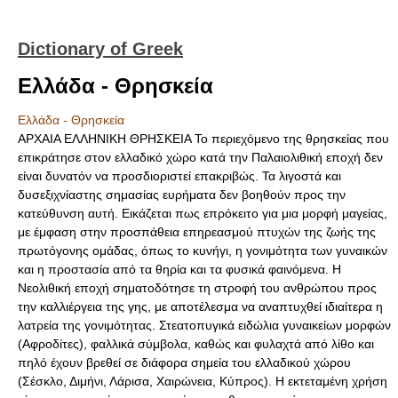
Dictionary of Greek
Ελλάδα - Θρησκεία
Ελλάδα - Θρησκεία
ΑΡΧΑΙΑ ΕΛΛΗΝΙΚΗ ΘΡΗΣΚΕΙΑ Το περιεχόμενο της θρησκείας που
επικράτησε στον ελλαδικό χώρο κατά την Παλαιολιθική εποχή δεν
είναι δυνατόν να προσδιοριστεί επακριβώς. Τα λιγοστά και
δυσεξιχνίαστης σημασίας ευρήματα δεν βοηθούν προς την
κατεύθυνση αυτή. Εικάζεται πως επρόκειτο για μια μορφή μαγείας,
με έμφαση στην προσπάθεια επηρεασμού πτυχών της ζωής της
πρωτόγονης ομάδας, όπως το κυνήγι, η γονιμότητα των γυναικών
και η προστασία από τα θηρία και τα φυσικά φαινόμενα. Η
Νεολιθική εποχή σηματοδότησε τη στροφή του ανθρώπου προς
την καλλιέργεια της γης, με αποτέλεσμα να αναπτυχθεί ιδιαίτερα η
λατρεία της γονιμότητας. Στεατοπυγικά ειδώλια γυναικείων μορφών
(Αφροδίτες), φαλλικά σύμβολα, καθώς και φυλαχτά από λίθο και
πηλό έχουν βρεθεί σε διάφορα σημεία του ελλαδικού χώρου
(Σέσκλο, Διμήνι, Λάρισα, Χαιρώνεια, Κύπρος). Η εκτεταμένη χρήση