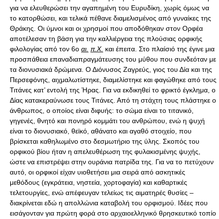
για να ελευθερώσει την αγαπημένη του Ευρυδίκη, χωρίς όμως να
το κατορθώσει, και τελικά πέθανε διαμελισμένος από γυναίκες της
Θράκης. Οι ύμνοι και οι χρησμοί που αποδόθηκαν στον Ορφέα
αποτέλεσαν τη βάση για την καλλιέργεια της πλούσιας ορφικής
φιλολογίας από τον 6ο
αι.
π.Χ.
και έπειτα. Στο πλαίσιό της έγινε μια
προσπάθεια επαναδιαπραγμάτευσης του μύθου που συνδεόταν με
τα διονυσιακά δρώμενα. Ο Διόνυσος Ζαγρεύς, γιος του Δία και της
Περσεφόνης, αιχμαλωτίστηκε, διαμελίστηκε και φαγώθηκε από τους
Τιτάνες κατ’ εντολή της Ήρας. Για να εκδικηθεί το φρικτό έγκλημα, ο
Δίας κατακεραύνωσε τους Τιτάνες. Από τη στάχτη τους πλάστηκε ο
άνθρωπος, ο οποίος είναι διφυής: το σώμα είναι το τιτανικό,
γηγενές, θνητό και πονηρό κομμάτι του ανθρώπου, ενώ η ψυχή
είναι το διονυσιακό, θεϊκό, αθάνατο και αγαθό στοιχείο, που
βρίσκεται καθηλωμένο στο δεσμωτήριο της ύλης. Σκοπός του
ορφικού βίου ήταν η απελευθέρωση της φυλακισμένης ψυχής,
ώστε να επιστρέψει στην ουράνια πατρίδα της. Για να το πετύχουν
αυτό, οι ορφικοί είχαν υιοθετήσει μια σειρά από ασκητικές
μεθόδους (εγκράτεια, νηστεία, χορτοφαγία) και καθαρτικές
τελετουργίες, ενώ απέφευγαν τελείως τις αιματηρές θυσίες –
διακρίνεται εδώ η απολλώνια καταβολή του ορφισμού. Ιδέες που
εισάγονταν για πρώτη φορά στο αρχαιοελληνικό θρησκευτικό τοπίο