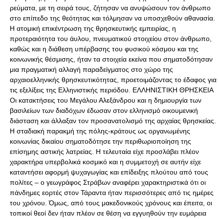
ρεύματα, με τη σειρά τους, ζήτησαν να ανυψώσουν τον άνθρωπο
στο επίπεδο της θεότητας και τόλμησαν να υποσχεθούν αθανασία.
Η ατομική επικέντρωση της θρησκευτικής εμπειρίας, η
προτεραιότητα του άυλου, πνευματικού στοιχείου στον άνθρωπο,
καθώς και η διάθεση υπέρβασης του φυσικού κόσμου και της
κοινωνικής θέσμισης, ήταν τα στοιχεία εκείνα που σηματοδότησαν
μια πραγματική αλλαγή παραδείγματος στο χώρο της
αρχαιοελληνικής θρησκευτικότητας, προετοιμάζοντας το έδαφος για
τις εξελίξεις της Ελληνιστικής περιόδου. ΕΛΛΗΝΙΣΤΙΚΗ ΘΡΗΣΚΕΙΑ
Οι κατακτήσεις του Μεγάλου Αλεξάνδρου και η δημιουργία των
βασιλείων των διαδόχων έδωσαν στον ελληνισμό οικουμενική
διάσταση και άλλαξαν τον προσανατολισμό της αρχαίας θρησκείας.
Η σταδιακή παρακμή της πόλης-κράτους ως οργανωμένης
κοινωνίας δικαίου σηματοδότησε την περιθωριοποίηση της
επίσημης αστικής λατρείας. Η τελευταία είχε προσλάβει πλέον
χαρακτήρα υπερβολικά κοσμικό και η συμμετοχή σε αυτήν είχε
καταντήσει αφορμή ψυχαγωγίας και επίδειξης πλούτου από τους
πολίτες – ο γεωγράφος Στράβων αναφέρει χαρακτηριστικά ότι οι
πάνδημες εορτές στον Τάραντα ήταν περισσότερες από τις ημέρες
του χρόνου. Όμως, από τους μακεδονικούς χρόνους και έπειτα, οι
τοπικοί θεοί δεν ήταν πλέον σε θέση να εγγυηθούν την ευμάρεια