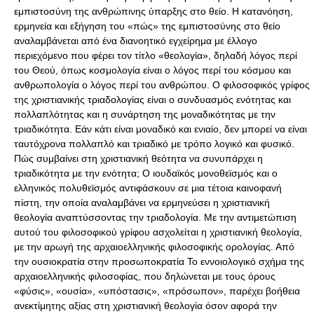
εμπιστοσύνη της ανθρώπινης ύπαρξης στο θείο. Η κατανόηση,
ερμηνεία και εξήγηση του «πώς» της εμπιστοσύνης στο θείο
αναλαμβάνεται από ένα διανοητικό εγχείρημα με έλλογο
περιεχόμενο που φέρει τον τίτλο «θεολογία», δηλαδή λόγος περί
του Θεού, όπως κοσμολογία είναι ο λόγος περί του κόσμου και
ανθρωπολογία ο λόγος περί του ανθρώπου. Ο φιλοσοφικός γρίφος
της χριστιανικής τριαδολογίας είναι ο συνδυασμός ενότητας και
πολλαπλότητας και η συνάρτηση της μοναδικότητας με την
τριαδικότητα. Εάν κάτι είναι μοναδικό και ενιαίο, δεν μπορεί να είναι
ταυτόχρονα πολλαπλό και τριαδικό με τρόπο λογικό και φυσικό.
Πώς συμβαίνει στη χριστιανική θεότητα να συνυπάρχει η
τριαδικότητα με την ενότητα; Ο ιουδαϊκός μονοθεϊσμός και ο
ελληνικός πολυθεϊσμός αντιφάσκουν σε μια τέτοια καινοφανή
πίστη, την οποία αναλαμβάνει να ερμηνεύσει η χριστιανική
θεολογία αναπτύσσοντας την τριαδολογία. Με την αντιμετώπιση
αυτού του φιλοσοφικού γρίφου ασχολείται η χριστιανική θεολογία,
με την αρωγή της αρχαιοελληνικής φιλοσοφικής ορολογίας. Από
την ουσιοκρατία στην προσωποκρατία Το εννοιολογικό σχήμα της
αρχαιοελληνικής φιλοσοφίας, που δηλώνεται με τους όρους
«φύσις», «ουσία», «υπόστασις», «πρόσωπον», παρέχει βοήθεια
ανεκτίμητης αξίας στη χριστιανική θεολογία όσον αφορά την