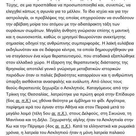
Τύχης, σε μια προσπάθεια να προσωποποιηθεί και, συνεπώς, να
ελεγχθεί κάπως η αγωνία για το μέλλον. Το ίδιο ισχύει και για την
αστρολογία, οι προβλέψεις της οποίας επιχειρούσαν να συνδέσουν
την αβέβαιη μοίρα του ατόμου με την αδιατάρακτη τάξη των
ουράνιων σωμάτων. Μεγάλη άνθηση γνώρισαν επίσης η μαντική
και η οιωνοσκοπία, καθώς οι χρησμοί θεωρούνταν ανεκτίμητης
σημασίας οδηγοί της ανθρώπινης συμπεριφοράς. Η λαϊκή ευλάβεια
εκδηλωνόταν και σε διάφορα κέντρα, τα οποία δημιουργήθηκαν για
να στεγάσουν ένα κύμα θεραπευτισμού, που σταδιακά εξαπλώθηκε
στον ελλαδικό χώρο. Η έξαρση της θεραπευτικής διάστασης της
θρησκείας αποτελεί γενικό γνώρισμα μεταβατικών ιστορικών
περιόδων όταν οι παλιές βεβαιότητες καταρρέουν και η ανθρώπινη
ύπαρξη αισθάνεται ανασφαλής και ευάλωτη. Από όλους τους
θεούς-θεραπευτές ξεχωρίζει ο Ασκληπιός. Καταγόμενος από την
Τρίκκη της Θεσσαλίας, λατρεύτηκε για πρώτη φορά στην Επίδαυρο
(6ος
αι.
π.Χ.
) ως χθόνια θεότητα με έμβλημα το φίδι. Αργότερα,
περίφημα ιερά του έγιναν στην Αθήνα και στον Πειραιά μετά το
μεγάλο λοιμό (τέλη 5ου
αι.
π.Χ.
), στους Δελφούς, στη Σικυώνα, τη
Μαντίνεια και τη Δήλο. Ξεχωριστής αίγλης ήταν τα Ασκληπιεία στην
Κω και την Πέργαμο (4ος
αι.
π.Χ.
). Κατά τα ελληνιστικά και ρωμαϊκά
χρόνια, η λατρεία του Ασκληπιού ήταν η μόνη λατρεία παλαιού