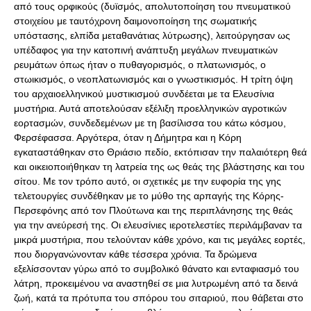
από τους ορφικούς (δυϊσμός, απολυτοποίηση του πνευματικού
στοιχείου με ταυτόχρονη δαιμονοποίηση της σωματικής
υπόστασης, ελπίδα μεταθανάτιας λύτρωσης), λειτούργησαν ως
υπέδαφος για την κατοπινή ανάπτυξη μεγάλων πνευματικών
ρευμάτων όπως ήταν ο πυθαγορισμός, ο πλατωνισμός, ο
στωικισμός, ο νεοπλατωνισμός και ο γνωστικισμός. Η τρίτη όψη
του αρχαιοελληνικού μυστικισμού συνδέεται με τα Ελευσίνια
μυστήρια. Αυτά αποτελούσαν εξέλιξη προελληνικών αγροτικών
εορτασμών, συνδεδεμένων με τη βασίλισσα του κάτω κόσμου,
Φερσέφασσα. Αργότερα, όταν η Δήμητρα και η Κόρη
εγκαταστάθηκαν στο Θριάσιο πεδίο, εκτόπισαν την παλαιότερη θεά
και οικειοποιήθηκαν τη λατρεία της ως θεάς της βλάστησης και του
σίτου. Με τον τρόπο αυτό, οι σχετικές με την ευφορία της γης
τελετουργίες συνδέθηκαν με το μύθο της αρπαγής της Κόρης-
Περσεφόνης από τον Πλούτωνα και της περιπλάνησης της θεάς
για την ανεύρεσή της. Οι ελευσίνιες ιεροτελεστίες περιλάμβαναν τα
μικρά μυστήρια, που τελούνταν κάθε χρόνο, και τις μεγάλες εορτές,
που διοργανώνονταν κάθε τέσσερα χρόνια. Τα δρώμενα
εξελίσσονταν γύρω από το συμβολικό θάνατο και ενταφιασμό του
λάτρη, προκειμένου να αναστηθεί σε μια λυτρωμένη από τα δεινά
ζωή, κατά τα πρότυπα του σπόρου του σιταριού, που θάβεται στο