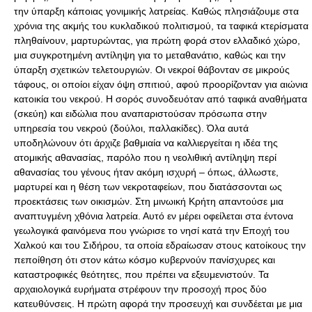
την ύπαρξη κάποιας γονιμικής λατρείας. Καθώς πλησιάζουμε στα
χρόνια της ακμής του κυκλαδικού πολιτισμού, τα ταφικά κτερίσματα
πληθαίνουν, μαρτυρώντας, για πρώτη φορά στον ελλαδικό χώρο,
μια συγκροτημένη αντίληψη για το μεταθανάτιο, καθώς και την
ύπαρξη σχετικών τελετουργιών. Οι νεκροί θάβονταν σε μικρούς
τάφους, οι οποίοι είχαν όψη σπιτιού, αφού προορίζονταν για αιώνια
κατοικία του νεκρού. Η σορός συνοδευόταν από ταφικά αναθήματα
(σκεύη) και ειδώλια που αναπαριστούσαν πρόσωπα στην
υπηρεσία του νεκρού (δούλοι, παλλακίδες). Όλα αυτά
υποδηλώνουν ότι άρχιζε βαθμιαία να καλλιεργείται η ιδέα της
ατομικής αθανασίας, παρόλο που η νεολιθική αντίληψη περί
αθανασίας του γένους ήταν ακόμη ισχυρή – όπως, άλλωστε,
μαρτυρεί και η θέση των νεκροταφείων, που διατάσσονται ως
προεκτάσεις των οικισμών. Στη μινωική Κρήτη απαντούσε μια
αναπτυγμένη χθόνια λατρεία. Αυτό εν μέρει οφείλεται στα έντονα
γεωλογικά φαινόμενα που γνώρισε το νησί κατά την Εποχή του
Χαλκού και του Σιδήρου, τα οποία εδραίωσαν στους κατοίκους την
πεποίθηση ότι στον κάτω κόσμο κυβερνούν πανίσχυρες και
καταστροφικές θεότητες, που πρέπει να εξευμενιστούν. Τα
αρχαιολογικά ευρήματα στρέφουν την προσοχή προς δύο
κατευθύνσεις. Η πρώτη αφορά την προσευχή και συνδέεται με μια