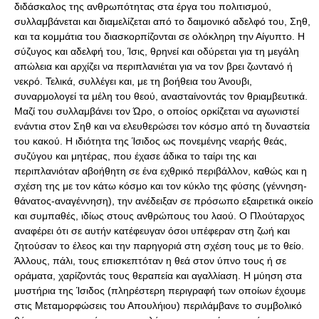
διδάσκαλος της ανθρωπότητας στα έργα του πολιτισμού,
συλλαμβάνεται και διαμελίζεται από το δαιμονικό αδελφό του, Σηθ,
και τα κομμάτια του διασκορπίζονται σε ολόκληρη την Αίγυπτο. Η
σύζυγος και αδελφή του, Ίσις, θρηνεί και οδύρεται για τη μεγάλη
απώλεια και αρχίζει να περιπλανιέται για να τον βρει ζωντανό ή
νεκρό. Τελικά, συλλέγει και, με τη βοήθεια του Άνουβι,
συναρμολογεί τα μέλη του θεού, ανασταίνοντάς τον θριαμβευτικά.
Μαζί του συλλαμβάνει τον Ώρο, ο οποίος ορκίζεται να αγωνιστεί
ενάντια στον Σηθ και να ελευθερώσει τον κόσμο από τη δυναστεία
του κακού. Η ιδιότητα της Ίσιδος ως πονεμένης νεαρής θεάς,
συζύγου και μητέρας, που έχασε άδικα το ταίρι της και
περιπλανιόταν αβοήθητη σε ένα εχθρικό περιβάλλον, καθώς και η
σχέση της με τον κάτω κόσμο και τον κύκλο της φύσης (γέννηση-
θάνατος-αναγέννηση), την ανέδειξαν σε πρόσωπο εξαιρετικά οικείο
και συμπαθές, ιδίως στους ανθρώπους του λαού. Ο Πλούταρχος
αναφέρει ότι σε αυτήν κατέφευγαν όσοι υπέφεραν στη ζωή και
ζητούσαν το έλεος και την παρηγοριά στη σχέση τους με το θείο.
Άλλους, πάλι, τους επισκεπτόταν η θεά στον ύπνο τους ή σε
οράματα, χαρίζοντάς τους θεραπεία και αγαλλίαση. Η μύηση στα
μυστήρια της Ίσιδος (πληρέστερη περιγραφή των οποίων έχουμε
στις Μεταμορφώσεις του Απουλήιου) περιλάμβανε το συμβολικό