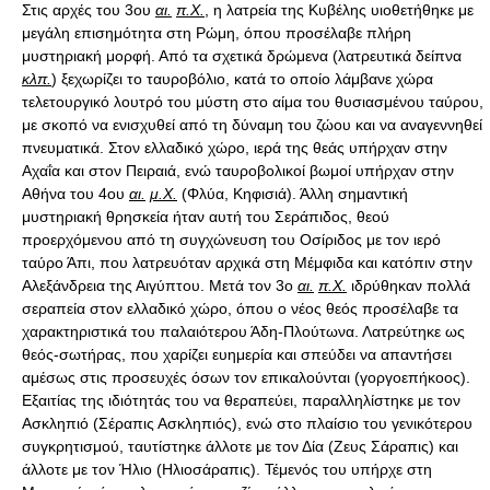
Στις αρχές του 3ου
αι.
π.Χ.
, η λατρεία της Κυβέλης υιοθετήθηκε με
μεγάλη επισημότητα στη Ρώμη, όπου προσέλαβε πλήρη
μυστηριακή μορφή. Από τα σχετικά δρώμενα (λατρευτικά δείπνα
κλπ.
) ξεχωρίζει το ταυροβόλιο, κατά το οποίο λάμβανε χώρα
τελετουργικό λουτρό του μύστη στο αίμα του θυσιασμένου ταύρου,
με σκοπό να ενισχυθεί από τη δύναμη του ζώου και να αναγεννηθεί
πνευματικά. Στον ελλαδικό χώρο, ιερά της θεάς υπήρχαν στην
Αχαΐα και στον Πειραιά, ενώ ταυροβολικοί βωμοί υπήρχαν στην
Αθήνα του 4ου
αι.
μ.Χ.
(Φλύα, Κηφισιά). Άλλη σημαντική
μυστηριακή θρησκεία ήταν αυτή του Σεράπιδος, θεού
προερχόμενου από τη συγχώνευση του Οσίριδος με τον ιερό
ταύρο Άπι, που λατρευόταν αρχικά στη Μέμφιδα και κατόπιν στην
Αλεξάνδρεια της Αιγύπτου. Μετά τον 3ο
αι.
π.Χ.
ιδρύθηκαν πολλά
σεραπεία στον ελλαδικό χώρο, όπου ο νέος θεός προσέλαβε τα
χαρακτηριστικά του παλαιότερου Άδη-Πλούτωνα. Λατρεύτηκε ως
θεός-σωτήρας, που χαρίζει ευημερία και σπεύδει να απαντήσει
αμέσως στις προσευχές όσων τον επικαλούνται (γοργοεπήκοος).
Εξαιτίας της ιδιότητάς του να θεραπεύει, παραλληλίστηκε με τον
Ασκληπιό (Σέραπις Ασκληπιός), ενώ στο πλαίσιο του γενικότερου
συγκρητισμού, ταυτίστηκε άλλοτε με τον Δία (Ζευς Σάραπις) και
άλλοτε με τον Ήλιο (Ηλιοσάραπις). Τέμενός του υπήρχε στη