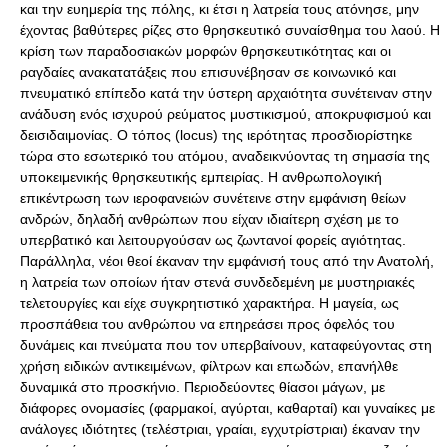
και την ευημερία της πόλης, κι έτσι η λατρεία τους ατόνησε, μην
έχοντας βαθύτερες ρίζες στο θρησκευτικό συναίσθημα του λαού. Η
κρίση των παραδοσιακών μορφών θρησκευτικότητας και οι
ραγδαίες ανακατατάξεις που επισυνέβησαν σε κοινωνικό και
πνευματικό επίπεδο κατά την ύστερη αρχαιότητα συνέτειναν στην
ανάδυση ενός ισχυρού ρεύματος μυστικισμού, αποκρυφισμού και
δεισιδαιμονίας. Ο τόπος (locus) της ιερότητας προσδιορίστηκε
τώρα στο εσωτερικό του ατόμου, αναδεικνύοντας τη σημασία της
υποκειμενικής θρησκευτικής εμπειρίας. Η ανθρωπολογική
επικέντρωση των ιεροφανειών συνέτεινε στην εμφάνιση θείων
ανδρών, δηλαδή ανθρώπων που είχαν ιδιαίτερη σχέση με το
υπερβατικό και λειτουργούσαν ως ζωντανοί φορείς αγιότητας.
Παράλληλα, νέοι θεοί έκαναν την εμφάνισή τους από την Ανατολή,
η λατρεία των οποίων ήταν στενά συνδεδεμένη με μυστηριακές
τελετουργίες και είχε συγκρητιστικό χαρακτήρα. Η μαγεία, ως
προσπάθεια του ανθρώπου να επηρεάσει προς όφελός του
δυνάμεις και πνεύματα που τον υπερβαίνουν, καταφεύγοντας στη
χρήση ειδικών αντικειμένων, φίλτρων και επωδών, επανήλθε
δυναμικά στο προσκήνιο. Περιοδεύοντες θίασοι μάγων, με
διάφορες ονομασίες (φαρμακοί, αγύρται, καθαρταί) και γυναίκες με
ανάλογες ιδιότητες (τελέστριαι, γραίαι, εγχυτρίστριαι) έκαναν την