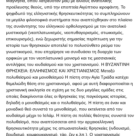
Μαγνησία, όπου λατρευόταν μαζί με άλλους ανατολικής
προέλευσης θεούς, υπό την εποπτεία Αιγύπτιου ιεροφάντη. Το
ψηφιδωτό της ελληνιστικής θρησκευτικότητας το συμπληρώνουν
τα μεγάλα φιλοσοφικά συστήματα που αναπτύχθηκαν στο πλαίσιο
της συνάντησης του ελληνικού ορθολογισμού με τον ανατολικό
μυστικισμό (νεοπλατωνισμός, νεοπυθαγορισμός, στωικισμός,
επικουρισμός), ενώ ξεχωριστής σημασίας περίπτωση για την
ιστορία των θρησκειών αποτελεί το πολυσύνθετο ρεύμα του
γνωστικισμού, που επιχείρησε να συνδυάσει τη δυαρχία των
ορφικών με τον νεοπλατωνικό μονισμό και τις μεσσιανικές
αντιλήψεις του ιουδαϊσμού και του χριστιανισμού. Η ΒΥΖΑΝΤΙΝΗ
ΘΡΗΣΚΕΙΑ: ΕΛΛΗΝΙΣΜΟΣ ΚΑΙ ΧΡΙΣΤΙΑΝΙΣΜΟΣ Μεταξύ
πολυθεϊσμού και μονοθεϊσμού Η πίστη στην Αγία Τριάδα κατέχει
θεμελιώδη θέση στο χριστιανισμό, αφού με αυτή διαφοροποιείται η
χριστιανική εκκλησία σε σχέση με τις δυο μεγάλες ομάδες στις
οποίες διακρίνονται όλες οι θρησκείες της παγκόσμιας ιστορίας,
δηλαδή o μονοθεϊσμός και o πολυθεϊσμός. Η πίστη σε έναν και
μοναδικό θεό συνιστά το μονοθεϊσμό, που εκτείνεται από τον
ιουδαϊσμό μέχρι το Ισλάμ. Η πίστη σε πολλές θεότητες συνιστά τον
πολυθεϊσμό, που αναπτύσσεται από την αρχαιοελληνική
θρησκευτικότητα μέχρις τις απωανατολικές θρησκείες (ινδουισμό,
βουδισμό, κομφουκιανισμό, τάο, ζεν κ.λπ.). Ο χριστιανισμός