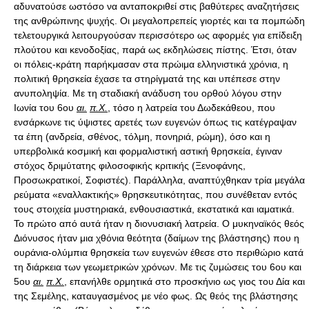
αδυνατούσε ωστόσο να ανταποκριθεί στις βαθύτερες αναζητήσεις
της ανθρώπινης ψυχής. Οι μεγαλοπρεπείς γιορτές και τα πομπώδη
τελετουργικά λειτουργούσαν περισσότερο ως αφορμές για επίδειξη
πλούτου και κενοδοξίας, παρά ως εκδηλώσεις πίστης. Έτσι, όταν
οι πόλεις-κράτη παρήκμασαν στα πρώιμα ελληνιστικά χρόνια, η
πολιτική θρησκεία έχασε τα στηρίγματά της και υπέπεσε στην
ανυποληψία. Με τη σταδιακή ανάδυση του ορθού λόγου στην
Ιωνία του 6ου
αι.
π.Χ.
, τόσο η λατρεία του Δωδεκάθεου, που
ενσάρκωνε τις ύψιστες αρετές των ευγενών όπως τις κατέγραψαν
τα έπη (ανδρεία, σθένος, τόλμη, πονηριά, ρώμη), όσο και η
υπερβολικά κοσμική και φορμαλιστική αστική θρησκεία, έγιναν
στόχος δριμύτατης φιλοσοφικής κριτικής (Ξενοφάνης,
Προσωκρατικοί, Σοφιστές). Παράλληλα, αναπτύχθηκαν τρία μεγάλα
ρεύματα «εναλλακτικής» θρησκευτικότητας, που συνέθεταν εντός
τους στοιχεία μυστηριακά, ενθουσιαστικά, εκστατικά και ιαματικά.
Το πρώτο από αυτά ήταν η διονυσιακή λατρεία. Ο μυκηναϊκός θεός
Διόνυσος ήταν μια χθόνια θεότητα (δαίμων της βλάστησης) που η
ουράνια-ολύμπια θρησκεία των ευγενών έθεσε στο περιθώριο κατά
τη διάρκεια των γεωμετρικών χρόνων. Με τις ζυμώσεις του 6ου και
5ου
αι.
π.Χ.
, επανήλθε ορμητικά στο προσκήνιο ως γιος του Δία και
της Σεμέλης, καταυγασμένος με νέο φως. Ως θεός της βλάστησης