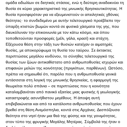
ομάδα ειδωλίων σε δεητικές στάσεις, ενώ η δεύτερη αναδεικνύει τη
θυσία σε κύριο χαρακτηριστικό της μινωικής θρησκευτικότητας. Η
θυσία προσφερόταν για να εξευμενιστούν οι απειλητικές χθόνιες
θεότητες· το συνδεδεμένο με αυτήν τελετουργικό προέβλεπε την
ύπαρξη κτιστών βωμών κοντά σε φυσικά χάσματα της γης, που
διευκόλυναν την επικοινωνία με τον κάτω κόσμο, και όπου
τοποθετούνταν προσφορές (μέλι, γάλα, κρασί) και στάχτη.
Εξέχουσα θέση στην τάξη των θυσιών κατείχαν οι αιματηρές
θυσίες, με αποκορύφωμα τη θυσία του ταύρου. Σε έκτακτες
περιπτώσεις μεγάλου κινδύνου, το σύνηθες τελετουργικό της
θυσίας των ζώων αντικαθίστατο από ανθρωποθυσίες ισχυρών και
επιφανών μελών της κοινότητας (πριγκίπων, παρθένων). Ωστόσο,
πρέπει να σημειωθεί ότι, παρόλο που η ανθρωποθυσία γενικά
εντάσσεται στη λογική της μινωικής θρησκείας, η εφαρμογή της
θεωρείται πολύ σπάνια – σε περιπτώσεις που η κοινότητα
καταλαμβανόταν από πανικό εξαιτίας μιας φυσικής ή γεωλογικής
καταστροφής ασυνήθιστου μεγέθους. Η άποψη αυτή
επιβεβαιώνεται και από τα κατάλοιπα ανθρωποθυσίας που έχουν
βρεθεί στη θέση Ανεμόσπηλια, κοντά στις Αρχάνες. Δεσπόζουσα
θεότητα στο νησί ήταν μια θεά της φύσης και της γονιμότητας,
στον τύπο της φρυγικής Μεγάλης Μητέρας. Σύμβολά της ήταν ο