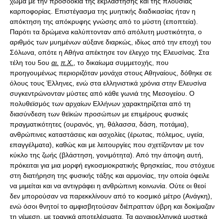
χώμα με την προσδοκία της εκβλάστησης και της πλούσιας
καρποφορίας. Επιστέγασμα της μυητικής διαδικασίας ήταν η
απόκτηση της απόκρυφης γνώσης από το μύστη (εποπτεία).
Παρότι τα δρώμενα καλύπτονταν από απόλυτη μυστικότητα, ο
αριθμός των μυημένων αύξανε διαρκώς, ιδίως από την εποχή του
Σόλωνα, οπότε η Αθήνα απέκτησε τον έλεγχο της Ελευσίνας. Στα
τέλη του 5ου
αι.
π.Χ.
, το δικαίωμα συμμετοχής, που
προηγουμένως περιοριζόταν μονάχα στους Αθηναίους, δόθηκε σε
όλους τους Έλληνες, ενώ στα ελληνιστικά χρόνια στην Ελευσίνα
συγκεντρώνονταν μύστες από κάθε γωνιά της Μεσογείου. Ο
πολυθεϊσμός των αρχαίων Ελλήνων χαρακτηρίζεται από τη
διασύνδεση των θεϊκών προσώπων με επιμέρους φυσικές
πραγματικότητες (ουρανός, γη, θάλασσα, δάση, ποτάμια),
ανθρώπινες καταστάσεις και ασχολίες (έρωτας, πόλεμος, υγεία,
επαγγέλματα), καθώς και με λειτουργίες που σχετίζονταν με τον
κύκλο της ζωής (βλάστηση, γονιμότητα). Από την άποψη αυτή,
πρόκειται για μια μορφή εγκοσμιοκρατικής θρησκείας, που στόχευε
στη διατήρηση της φυσικής τάξης και αρμονίας, την οποία όφειλε
να μιμείται και να αντιγράφει η ανθρώπινη κοινωνία. Ούτε οι θεοί
δεν μπορούσαν να παρεκκλίνουν από το κοσμικό μέτρο (Ανάγκη),
ενώ όσοι θνητοί το αμφισβητούσαν διέπρατταν ύβρη και δοκίμαζαν
τη νέμεση, με τραγικά αποτελέσματα. Τα αρχαιοελληνικά μυστικά