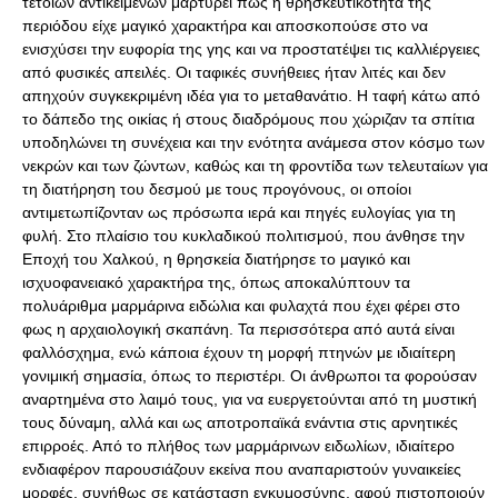
τέτοιων αντικειμένων μαρτυρεί πως η θρησκευτικότητα της
περιόδου είχε μαγικό χαρακτήρα και αποσκοπούσε στο να
ενισχύσει την ευφορία της γης και να προστατέψει τις καλλιέργειες
από φυσικές απειλές. Οι ταφικές συνήθειες ήταν λιτές και δεν
απηχούν συγκεκριμένη ιδέα για το μεταθανάτιο. Η ταφή κάτω από
το δάπεδο της οικίας ή στους διαδρόμους που χώριζαν τα σπίτια
υποδηλώνει τη συνέχεια και την ενότητα ανάμεσα στον κόσμο των
νεκρών και των ζώντων, καθώς και τη φροντίδα των τελευταίων για
τη διατήρηση του δεσμού με τους προγόνους, οι οποίοι
αντιμετωπίζονταν ως πρόσωπα ιερά και πηγές ευλογίας για τη
φυλή. Στο πλαίσιο του κυκλαδικού πολιτισμού, που άνθησε την
Εποχή του Χαλκού, η θρησκεία διατήρησε το μαγικό και
ισχυοφανειακό χαρακτήρα της, όπως αποκαλύπτουν τα
πολυάριθμα μαρμάρινα ειδώλια και φυλαχτά που έχει φέρει στο
φως η αρχαιολογική σκαπάνη. Τα περισσότερα από αυτά είναι
φαλλόσχημα, ενώ κάποια έχουν τη μορφή πτηνών με ιδιαίτερη
γονιμική σημασία, όπως το περιστέρι. Οι άνθρωποι τα φορούσαν
αναρτημένα στο λαιμό τους, για να ευεργετούνται από τη μυστική
τους δύναμη, αλλά και ως αποτροπαϊκά ενάντια στις αρνητικές
επιρροές. Από το πλήθος των μαρμάρινων ειδωλίων, ιδιαίτερο
ενδιαφέρον παρουσιάζουν εκείνα που αναπαριστούν γυναικείες
μορφές, συνήθως σε κατάσταση εγκυμοσύνης, αφού πιστοποιούν