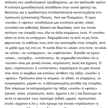
επίλυση του τριαδολογικού προβλήματος, με τον ακόλουθο τρόπο:
Η ενότητα (μοναδικότητα) αποδίδεται στην ουσία (φύση) της
θεότητας και η τριαδικότητα (πολλαπλότητα) αντιστοιχίζεται στο
πρόσωπο (υπόσταση) Πατρός, Υιού και Πνεύματος. Ο όρος
«ουσία» ή «φύσις» υποδηλώνει μια οντότητα γενική, ολική,
συνολική και καθολική, βασική και θεμελιακή, από την οποία
αντλούν την ύπαρξή τους όλα τα άλλα επιμέρους όντα. Η «ουσία»
κάνει τα όντα να υπάρχουν, διαχωρίζοντάς τα από τα μη όντα,
φέρνοντας το καθένας τους από την ανυπαρξία στην ύπαρξη, από
το μηδέν (μη ον) στο ον. Η ουσία δίνει το «είναι» στα όντα, τα κάνει
να «είναι», να «υπάρχουν», να «υφίστανται», δηλαδή να έχουν
«είναι», «ύπαρξη», «υπόσταση». Ας σημειωθεί επιπλέον ότι η
«ουσία» είναι μια γενική έννοια, απρόσωπη, άυλη και άχρονη. Ο
όρος «πρόσωπον» ή «υπόστασις» παραπέμπει σε μιαν έννοια
που είναι το ακριβώς και εντελώς αντίθετο της λέξης «ουσία» ή
«φύσις». Πρόσωπο είναι το ατομικό, το ειδικό, το επιμέρους, το
συγκεκριμένο, μερικό ον, η εξατομικευμένη μονάδα της ύπαρξης.
Εάν πάρουμε τα κατηγορήματα της λέξης «ουσία» ή «φύσις»
(γενικό, ολικό, απρόσωπο, άυλο, άχρονο κ.λπ.) και δώσουμε σε
αυτά το αρνητικό τους πρόσημο (ειδικό, μερικό, προσωπικό,
ένυλο, έγχρονο κ.λπ.), τότε έχουμε την έννοια «πρόσωπον» ή