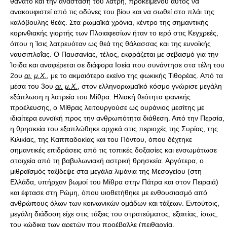
θάνατο και την ανάσταση του λάτρη, προκειμένου αυτός να
ανακουφιστεί από τις οδύνες του βίου και να σωθεί στο πλάι της
καλόβουλης θεάς. Στα ρωμαϊκά χρόνια, κέντρο της σημαντικής
κορινθιακής γιορτής των Πλοιαφεσίων ήταν το ιερό στις Κεγχρεές,
όπου η Ίσις λατρευόταν ως θεά της θάλασσας και της ευνοϊκής
ναυσιπλοΐας. Ο Παυσανίας, τέλος, εκφράζεται με σεβασμό για την
Ίσιδα και αναφέρεται σε διάφορα Ισεία που συνάντησε στα τέλη του
2ου
αι.
μ.Χ.
, με το ακμαιότερο εκείνο της φωκικής Τιθορέας. Από τα
μέσα του 3ου
αι.
μ.Χ.
, στον ελληνορωμαϊκό κόσμο γνώρισε μεγάλη
εξάπλωση η λατρεία του Μίθρα. Ηλιακή θεότητα ιρανικής
προέλευσης, ο Μίθρας λειτουργούσε ως ουράνιος μεσίτης με
ιδιαίτερα ευνοϊκή προς την ανθρωπότητα διάθεση. Από την Περσία,
η θρησκεία του εξαπλώθηκε αρχικά στις περιοχές της Συρίας, της
Κιλικίας, της Καππαδοκίας και του Πόντου, όπου δέχτηκε
σημαντικές επιδράσεις από τις τοπικές δοξασίες και ενσωμάτωσε
στοιχεία από τη βαβυλωνιακή αστρική θρησκεία. Αργότερα, ο
μιθραϊσμός ταξίδεψε στα μεγάλα λιμάνια της Μεσογείου (στη
Ελλάδα, υπήρχαν βωμοί του Μίθρα στην Πάτρα και στον Πειραιά)
και έφτασε στη Ρώμη, όπου υιοθετήθηκε με ενθουσιασμό από
ανθρώπους όλων των κοινωνικών ομάδων και τάξεων. Εντούτοις,
μεγάλη διάδοση είχε στις τάξεις του στρατεύματος, εξαιτίας, ίσως,
του κώδικα των αρετών που προέβαλλε (πειθαρχία,