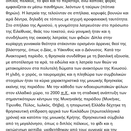
διπλός πέλεκυς, το φίδι και το περιστέρι, ενώ κάποιες φορές
εμφανίζεται εν μέσω πανθήρων, λεόντων ή ταύρων (πότνια
θηρών). Η λατρεία της τελούνταν σε σπήλαια, κορυφές βουνών και
ιερά δέντρα, δηλαδή σε τόπους με ισχυρή ιεροφανειακή ταυτότητα.
Στο σπήλαιο της Αμνισού, η γονιμότητα λατρευόταν στο πρόσωπο
της Ειλείθυιας, θεάς του τοκετού, ενώ γονιμική ήταν και η
συνδήλωση της οικιακής λατρείας των φιδιών. Δίπλα στην
κυρίαρχη γυναικεία θεότητα στέκονταν ορισμένοι άρρενες θεοί της
βλάστησης, όπως ο Δίας, ο Υάκινθος και ο Διόνυσος. Κατά την
Ανακτορική περίοδο, η θρησκεία συνδέθηκε με τη βασιλική εξουσία,
με αποτέλεσμα τα ιερά, τα ειδώλια και η λατρεία των θεών να
μετακομίσουν στα πολυτελή δώματα των ανακτόρων της Κνωσού.
Η χλιδή, ο χορός, οι ταυρομαχίες και η πληθώρα των συμβολικών
στοιχείων ήταν τα κύρια χαρακτηριστικά της μινωικής θρησκείας
εκείνης της περιόδου. Με την κάθοδο των ινδοευρωπαϊκών φύλων
στον ελλαδικό χώρο, το 2000
π.Χ.
, και τη σταδιακή ανάπτυξη των
σημαντικότερων κέντρων της Μυκηναϊκής περιόδου (Μυκήνες,
Τίρυνθα, Πύλος, Ιωλκός, Θήβα), η ηπειρωτική Ελλάδα δέχτηκε τη
θρησκευτική επίδραση αρχικά των Κυκλάδων (πρωτοελληνικά
χρόνια) και κατόπιν της μινωικής Κρήτης. Θρησκευτικά σύμβολα
από τη μεγαλόνησο, όπως ο διπλός πέλεκυς, το φίδι και η
οκτώσχημη ασπίδα, υιοθετήθηκαν από τους ευγενείς και την