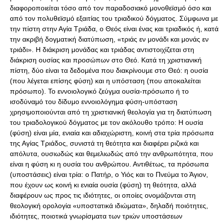
διαφοροποιείται τόσο από τον παραδοσιακό μονοθεϊσμό όσο και
από τον πολυθεϊσμό εξαιτίας του τριαδικού δόγματος. Σύμφωνα με
την πίστη στην Αγία Τριάδα, ο Θεός είναι ένας και τριαδικός ή, κατά
την ακριβή δογματική διατύπωση, «τριάς εν μονάδι και μονάς εν
τριάδι». Η διάκριση μονάδας και τριάδας αντιστοιχίζεται στη
διάκριση ουσίας και προσώπων στο Θεό. Κατά τη χριστιανική
πίστη, δύο είναι τα δεδομένα που διακρίνουμε στο Θεό: η ουσία
(που λέγεται επίσης φύση) και η υπόσταση (που αποκαλείται
πρόσωπο). Το εννοιολογικό ζεύγμα ουσία-πρόσωπο ή το
ισοδύναμό του δίδυμο εννοιολόγημα φύση-υπόσταση
χρησιμοποιούνται από τη χριστιανική θεολογία για τη διατύπωση
του τριαδολογικού δόγματος με τον ακόλουθο τρόπο: Η ουσία
(φύση) είναι μία, ενιαία και αδιαχώριστη, κοινή στα τρία πρόσωπα
της Αγίας Τριάδος, συνιστά τη θεότητα και διαφέρει ριζικά και
απόλυτα, ουσιωδώς και θεμελιωδώς από την ανθρωπότητα, που
είναι η φύση κι η ουσία του ανθρώπου. Αντιθέτως, τα πρόσωπα
(υποστάσεις) είναι τρία: ο Πατήρ, ο Υιός και το Πνεύμα το Άγιον,
που έχουν ως κοινή κι ενιαία ουσία (φύση) τη θεότητα, αλλά
διαφέρουν ως προς τις ιδιότητες, οι οποίες ονομάζονται στη
θεολογική ορολογία «υποστατικά ιδιώματα», δηλαδή ποιότητες,
ιδιότητες, ποιοτικά γνωρίσματα των τριών υποστάσεων