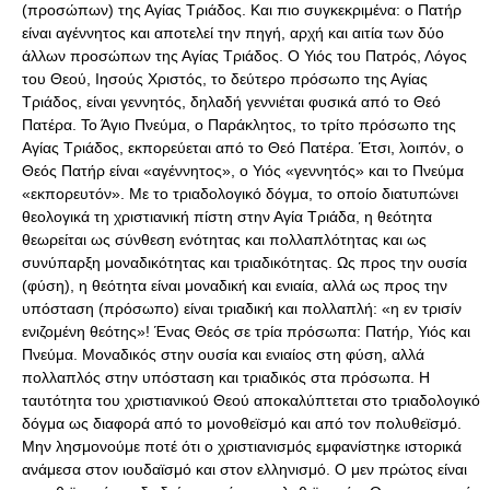
(προσώπων) της Αγίας Τριάδος. Και πιο συγκεκριμένα: ο Πατήρ
είναι αγέννητος και αποτελεί την πηγή, αρχή και αιτία των δύο
άλλων προσώπων της Αγίας Τριάδος. Ο Υιός του Πατρός, Λόγος
του Θεού, Ιησούς Χριστός, το δεύτερο πρόσωπο της Αγίας
Τριάδος, είναι γεννητός, δηλαδή γεννιέται φυσικά από το Θεό
Πατέρα. Το Άγιο Πνεύμα, ο Παράκλητος, το τρίτο πρόσωπο της
Αγίας Τριάδος, εκπορεύεται από το Θεό Πατέρα. Έτσι, λοιπόν, ο
Θεός Πατήρ είναι «αγέννητος», ο Υιός «γεννητός» και το Πνεύμα
«εκπορευτόν». Με το τριαδολογικό δόγμα, το οποίο διατυπώνει
θεολογικά τη χριστιανική πίστη στην Αγία Τριάδα, η θεότητα
θεωρείται ως σύνθεση ενότητας και πολλαπλότητας και ως
συνύπαρξη μοναδικότητας και τριαδικότητας. Ως προς την ουσία
(φύση), η θεότητα είναι μοναδική και ενιαία, αλλά ως προς την
υπόσταση (πρόσωπο) είναι τριαδική και πολλαπλή: «η εν τρισίν
ενιζομένη θεότης»! Ένας Θεός σε τρία πρόσωπα: Πατήρ, Υιός και
Πνεύμα. Μοναδικός στην ουσία και ενιαίος στη φύση, αλλά
πολλαπλός στην υπόσταση και τριαδικός στα πρόσωπα. Η
ταυτότητα του χριστιανικού Θεού αποκαλύπτεται στο τριαδολογικό
δόγμα ως διαφορά από το μονοθεϊσμό και από τον πολυθεϊσμό.
Μην λησμονούμε ποτέ ότι ο χριστιανισμός εμφανίστηκε ιστορικά
ανάμεσα στον ιουδαϊσμό και στον ελληνισμό. Ο μεν πρώτος είναι