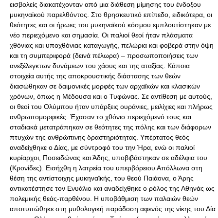
εισβολείς διακατέχονταν από μια διάθεση μίμησης του ένδοξου
μυκηναϊκού παρελθόντος. Στο θρησκευτικό επίπεδο, ειδικότερα, οι
θεότητες και οι ήρωες του μυκηναϊκού κόσμου εμπλουτίστηκαν με
νέο περιεχόμενο και σημασία. Οι παλιοί θεοί ήταν πλάσματα
χθόνιας και υποχθόνιας καταγωγής, πελώρια και φοβερά στην όψη
και τη συμπεριφορά (δεινά πέλωρα) – προσωποποιήσεις των
ανεξέλεγκτων δυνάμεων του χάους και της αταξίας. Κάποια
στοιχεία αυτής της αποκρουστικής διάστασης των θεών
διασώθηκαν σε δαιμονικές μορφές των αρχαϊκών και κλασικών
χρόνων, όπως η Μέδουσα και ο Τυφώνας. Σε αντίθεση με αυτούς,
οι θεοί του Ολύμπου ήταν υπάρξεις ουράνιες, μειλίχιες και πλήρως
ανθρωπομορφικές. Έχασαν το χθόνιο περιεχόμενό τους και
σταδιακά μετατράπηκαν σε θεότητες της πόλης και των διάφορων
πτυχών της ανθρώπινης δραστηριότητας. Υπέρτατος θεός
αναδείχθηκε ο Δίας, με σύντροφό του την Ήρα, ενώ οι παλιοί
κυρίαρχοι, Ποσειδώνας και Άδης, υποβιβάστηκαν σε αδέλφια του
(Κρονίδες). Εισήχθη η λατρεία του υπερβόρειου Απόλλωνα στη
θέση της αντίστοιχης μυκηναϊκής, του θεού Παιάονα, ο Άρης
αντικατέστησε τον Ενυάλιο και αναδείχθηκε ο ρόλος της Αθηνάς ως
πολεμικής θεάς-παρθένου. Η υποβάθμιση των παλαιών θεών
αποτυπώθηκε στη μυθολογική παράδοση αφενός της νίκης του Δία