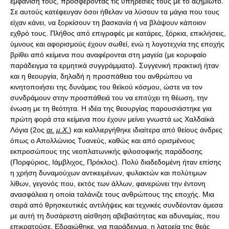
εμφάνισή τους, προσφέροντας τις υπηρεσίες τους με το αζημίωτο.
Σε αυτούς κατέφευγαν όσοι ήθελαν να λύσουν τα μάγια που τους
είχαν κάνει, να ξορκίσουν τη βασκανία ή να βλάψουν κάποιον
εχθρό τους. Πλήθος από επιγραφές με κατάρες, ξόρκια, επικλήσεις,
ύμνους και αφορισμούς έχουν σωθεί, ενώ η λογοτεχνία της εποχής
βρίθει από κείμενα που αναφέρονται στη μαγεία (με κορυφαίο
παράδειγμα τα ερμητικά συγγράμματα). Συγγενική πρακτική ήταν
και η θεουργία, δηλαδή η προσπάθεια του ανθρώπου να
κινητοποιήσει της δυνάμεις του θεϊκού κόσμου, ώστε να τον
συνδράμουν στην προσπάθειά του να επιτύχει τη θέωση, την
ένωση με τη θεότητα. Η ιδέα της θεουργίας παρουσιάστηκε για
πρώτη φορά στα κείμενα που έχουν μείνει γνωστά ως Χαλδαϊκά
Λόγια (2ος
αι.
μ.Χ.
) και καλλιεργήθηκε ιδιαίτερα από θείους άνδρες
όπως ο Απολλώνιος Τυανεύς, καθώς και από ορισμένους
εκπροσώπους της νεοπλατωνικής φιλοσοφικής παράδοσης
(Πορφύριος, Ιάμβλιχος, Πρόκλος). Πολύ διαδεδομένη ήταν επίσης
η χρήση δυναμούχων αντικειμένων, φυλακτών και πολύτιμων
λίθων, γεγονός που, εκτός των άλλων, φανερώνει την έντονη
ανασφάλεια η οποία ταλάνιζε τους ανθρώπους της εποχής. Μια
σειρά από θρησκευτικές αντιλήψεις και τεχνικές συνδέονταν άμεσα
με αυτή τη δυσάρεστη αίσθηση αβεβαιότητας και αδυναμίας, που
επικρατούσε. Εδραιώθηκε, για παράδειγμα, η λατρεία της θεάς