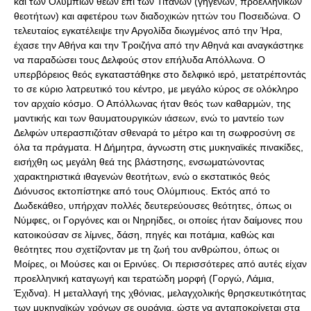
και των Ολύμπιων θεών επί των Τιτάνων (γηγενών, προελληνικών
θεοτήτων) και αφετέρου των διαδοχικών ηττών του Ποσειδώνα. Ο
τελευταίος εγκατέλειψε την Αργολίδα διωγμένος από την Ήρα,
έχασε την Αθήνα και την Τροιζήνα από την Αθηνά και αναγκάστηκε
να παραδώσει τους Δελφούς στον επήλυδα Απόλλωνα. Ο
υπερβόρειος θεός εγκαταστάθηκε στο δελφικό ιερό, μετατρέποντάς
το σε κύριο λατρευτικό του κέντρο, με μεγάλο κύρος σε ολόκληρο
τον αρχαίο κόσμο. Ο Απόλλωνας ήταν θεός των καθαρμών, της
μαντικής και των θαυματουργικών ιάσεων, ενώ το μαντείο των
Δελφών υπερασπιζόταν σθεναρά το μέτρο και τη σωφροσύνη σε
όλα τα πράγματα. Η Δήμητρα, άγνωστη στις μυκηναϊκές πινακίδες,
εισήχθη ως μεγάλη θεά της βλάστησης, ενσωματώνοντας
χαρακτηριστικά ιθαγενών θεοτήτων, ενώ ο εκστατικός θεός
Διόνυσος εκτοπίστηκε από τους Ολύμπιους. Εκτός από το
Δωδεκάθεο, υπήρχαν πολλές δευτερεύουσες θεότητες, όπως οι
Νύμφες, οι Γοργόνες και οι Νηρηίδες, οι οποίες ήταν δαίμονες που
κατοικούσαν σε λίμνες, δάση, πηγές και ποτάμια, καθώς και
θεότητες που σχετίζονταν με τη ζωή του ανθρώπου, όπως οι
Μοίρες, οι Μούσες και οι Ερινύες. Οι περισσότερες από αυτές είχαν
προελληνική καταγωγή και τερατώδη μορφή (Γοργώ, Λάμια,
Έχιδνα). Η μεταλλαγή της χθόνιας, μελαγχολικής θρησκευτικότητας
των μυκηναϊκών χρόνων σε ουράνια, ώστε να ανταποκρίνεται στα