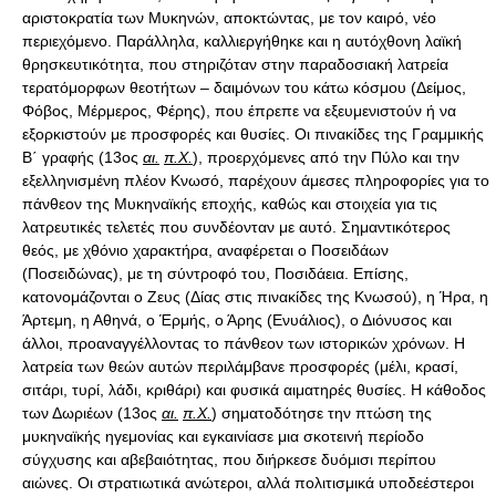
αριστοκρατία των Μυκηνών, αποκτώντας, με τον καιρό, νέο
περιεχόμενο. Παράλληλα, καλλιεργήθηκε και η αυτόχθονη λαϊκή
θρησκευτικότητα, που στηριζόταν στην παραδοσιακή λατρεία
τερατόμορφων θεοτήτων – δαιμόνων του κάτω κόσμου (Δείμος,
Φόβος, Μέρμερος, Φέρης), που έπρεπε να εξευμενιστούν ή να
εξορκιστούν με προσφορές και θυσίες. Οι πινακίδες της Γραμμικής
Β΄ γραφής (13ος
αι.
π.Χ.
), προερχόμενες από την Πύλο και την
εξελληνισμένη πλέον Κνωσό, παρέχουν άμεσες πληροφορίες για το
πάνθεον της Μυκηναϊκής εποχής, καθώς και στοιχεία για τις
λατρευτικές τελετές που συνδέονταν με αυτό. Σημαντικότερος
θεός, με χθόνιο χαρακτήρα, αναφέρεται ο Ποσειδάων
(Ποσειδώνας), με τη σύντροφό του, Ποσιδάεια. Επίσης,
κατονομάζονται ο Ζευς (Δίας στις πινακίδες της Κνωσού), η Ήρα, η
Άρτεμη, η Αθηνά, ο Έρμής, ο Άρης (Ενυάλιος), ο Διόνυσος και
άλλοι, προαναγγέλλοντας το πάνθεον των ιστορικών χρόνων. Η
λατρεία των θεών αυτών περιλάμβανε προσφορές (μέλι, κρασί,
σιτάρι, τυρί, λάδι, κριθάρι) και φυσικά αιματηρές θυσίες. Η κάθοδος
των Δωριέων (13ος
αι.
π.Χ.
) σηματοδότησε την πτώση της
μυκηναϊκής ηγεμονίας και εγκαινίασε μια σκοτεινή περίοδο
σύγχυσης και αβεβαιότητας, που διήρκεσε δυόμισι περίπου
αιώνες. Οι στρατιωτικά ανώτεροι, αλλά πολιτισμικά υποδεέστεροι