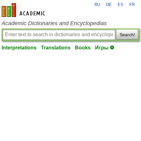
RU
DE
ES
FR
en-academic.com
Academic Dictionaries and Encyclopedias
Search!
Interpretations
Translations
Books
Игры ⚽