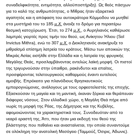
συναδελφικότητα, εντιμότητα, αλλοϋποστήριξη). Ως θεός πάσχων
για το καλό της ανθρωπότητας, ο Μίθρας ήταν εξαιρετικά
αγαπητός και η απόφαση του αυτοκράτορα Κόμμοδου να μυηθεί
στα μυστήριά του το 185
μ.Χ.
άνοιξε το δρόμο για περαιτέρω
θεσμική κατοχύρωση. Έτσι, το 274
μ.Χ.
, ο Αυρηλιανός καθιέρωσε
λαμπρές γιορτές προς τιμήν του θεού, ως Ανίκητου Ήλιου (Sol
Invictus Mithra), ενώ το 307
μ.Χ.
ο Διοκλητιανός ανακήρυξε το
μιθραϊσμό επίσημη λατρεία του κράτους. Μέσω των αποικιών της
Μικράς Ασίας εισήλθε στην Ελλάδα και η λατρεία της φρυγικής
Μεγάλης Θεάς, προσλαμβάνοντας εντελώς λαϊκή μορφή. Οι πιστοί
της τριγυρνούσαν στην ύπαιθρο, ρακένδυτοι και επαίτες,
προσφέροντας τελετουργικούς καθαρμούς έναντι ευτελούς
αμοιβής. Επρόκειτο για πλανόδιους θρησκευτικούς
εμπειρογνώμονες, ανάλογους με τους ορφεοτελεστές της εποχής.
Εξασκούσαν τη μαγεία και τη μαντική, έκαναν ξόρκια και θεράπευαν
διάφορες νόσους. Στον ελλαδικό χώρο, η Μεγάλη Θεά πήρε από
νωρίς τη μορφή της Ρέας, της Δήμητρας και της Κυβέλης,
αφομοιώνοντας τα χαρακτηριστικά τους. Συνοδευόταν από το
νεαρό εραστή της, Άττι, που ήταν μια εκδοχή του θεού της
βλάστησης που πεθαίνει και ανασταίνεται, την οποία συναντούμε
σε ολόκληρη την ανατολική Μεσόγειο (Ταμμούζ, Όσιρις, Άδωνις).