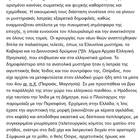
ορισμένοι κανόνες σωματικής και ψυχικής καθαρότητας και
εχεμύθειας. Η οικουμενική τους διάσταση συνέτεινε στο να γίνουν
οι μυστηριακές λατρείες εξαιρετικά δημοφιλείς, καθώς
εναρμονιζόταν απόλυτα με την πνευματική ατμόσφαιρα της
εποχής, η οποία ευνοούσε τον πλουραλισμό και την ανεκτικότητα
σε όλους τους τομείς. Οι ιερουργίες των νέων θεών αναπτύχθηκαν
δίπλα σε παλαιότερες τελετές, όπως τα Ελευσίνια μυστήρια, τα
Καβείρια και τα Διονυσιακά δρώμενα (*βλ. λήμμα Αρχαία Ελληνική
Θρησκεία), που επιβίωσαν και στα ελληνιστικά χρόνια. Το
δημοφιλέστερο από τα ανατολικά μυστήρια ήταν η λατρεία της
αιγυπτιακής θεάς Ίσιδος και του συντρόφου της, Οσίριδος, που
είχε αρχίσει να μεταφυτεύεται στον ελλαδικό χώρο ήδη από τα μέσα
του 4ου
αι.
π.Χ.
(Πειραιάς, Μαγνησία). Σε μια προσπάθεια να βρει
το παράλληλό της στον χώρο του ελληνικού πανθέου, ο Ηρόδοτος
είχε ταυτίσει την Ίσιδα με τη Δήμητρα, ενώ ο Πλούταρχος την
παρομοίαζε με την Περσεφόνη. Ερχόμενη στην Ελλάδα, η Ίσις
έχασε την αιγυπτιακή της μορφή (εικονιζόταν με κέρατα αγελάδας
στο κεφάλι) και αποδόθηκε εικαστικά ως δέσποινα πεπλοφόρος, με
συγκεκριμένα γνωρίσματα (τελετουργικός κόμπος του ιματίου στο
στήθος, σείστρο στο δεξί χέρι και λατρευτικό δοχείο στο αριστερό).
Σύμφωνα με το μύθο, ο θεός Όσιρις, αρχετυπικός ήρωας και